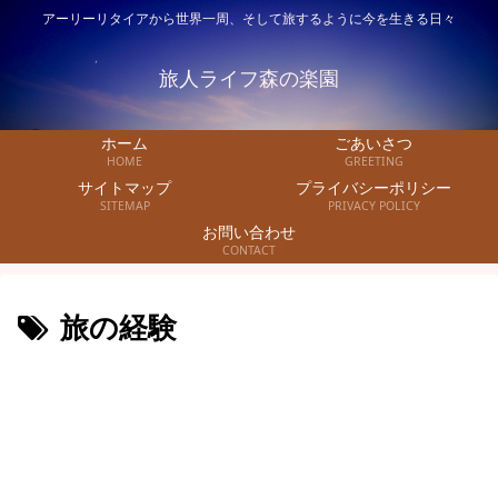
アーリーリタイアから世界一周、そして旅するように今を生きる日々
旅人ライフ森の楽園
ホーム
ごあいさつ
HOME
GREETING
サイトマップ
プライバシーポリシー
SITEMAP
PRIVACY POLICY
お問い合わせ
CONTACT
旅の経験