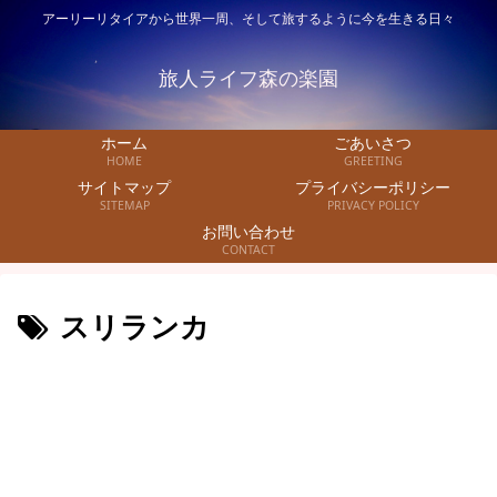
アーリーリタイアから世界一周、そして旅するように今を生きる日々
旅人ライフ森の楽園
ホーム
ごあいさつ
HOME
GREETING
サイトマップ
プライバシーポリシー
SITEMAP
PRIVACY POLICY
お問い合わせ
CONTACT
スリランカ