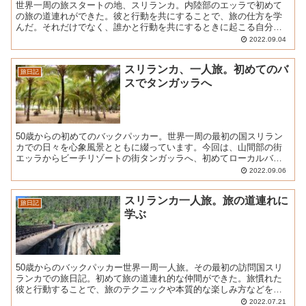
世界一周の旅スタートの地、スリランカ。内陸部のエッラで初めて
の旅の道連れができた。彼と行動を共にすることで、旅の仕方を学
んだ。それだけでなく、誰かと行動を共にするときに起こる自分の
心の癖と向き合い、その弱点を乗り越えるきっかけともなった。
2022.09.04
スリランカ、一人旅。初めてのバ
旅日記
スでタンガッラへ
50歳からの初めてのバックパッカー。世界一周の最初の国スリラン
カでの日々を心象風景とともに綴っています。今回は、山間部の街
エッラからビーチリゾートの街タンガッラへ、初めてローカルバス
に乗って移動した様子です。
2022.09.06
スリランカ一人旅。旅の道連れに
旅日記
学ぶ
50歳からのバックパッカー世界一周一人旅。その最初の訪問国スリ
ランカでの旅日記。初めて旅の道連れ的な仲間ができた。旅慣れた
彼と行動することで、旅のテクニックや本質的な楽しみ方などを学
んだ。
2022.07.21