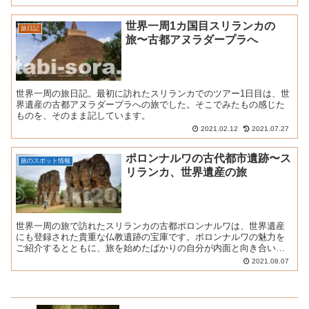
世界一周1カ国目スリランカの
旅日記
旅〜古都アヌラダープラへ
世界一周の旅日記。最初に訪れたスリランカでのツアー1日目は、世
界遺産の古都アヌラダープラへの旅でした。そこでみたもの感じた
ものを、そのまま記しています。
2021.02.12
2021.07.27
ポロンナルワの古代都市遺跡〜ス
旅のスポット情報
リランカ、世界遺産の旅
世界一周の旅で訪れたスリランカの古都ポロンナルワは、世界遺産
にも登録された貴重な仏教遺跡の宝庫です。ポロンナルワの魅力を
ご紹介するとともに、旅を始めたばかりの自分が内面と向き合い、
それまでの思考の癖に気付く過程を書き記しました。
2021.08.07