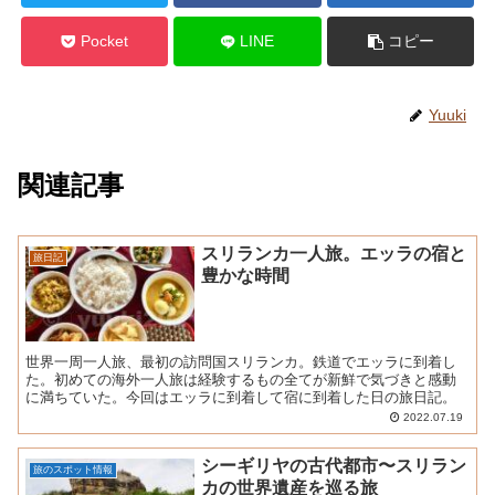
Pocket
LINE
コピー
Yuuki
関連記事
スリランカ一人旅。エッラの宿と
旅日記
豊かな時間
世界一周一人旅、最初の訪問国スリランカ。鉄道でエッラに到着し
た。初めての海外一人旅は経験するもの全てが新鮮で気づきと感動
に満ちていた。今回はエッラに到着して宿に到着した日の旅日記。
2022.07.19
シーギリヤの古代都市〜スリラン
旅のスポット情報
カの世界遺産を巡る旅