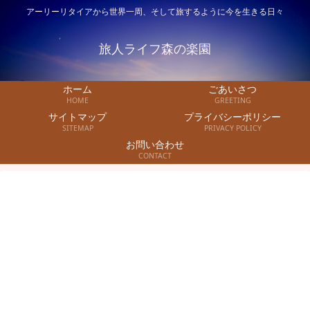
アーリーリタイアから世界一周、そして旅するように今を生きる日々
旅人ライフ森の楽園
ホーム
ごあいさつ
HOME
GREETING
サイトマップ
プライバシーポリシー
SITEMAP
PRIVACY POLICY
お問い合わせ
CONTACT