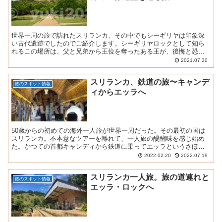
世界一周の旅で訪れたスリランカ、その中でもシーギリヤは印象深
い古代遺跡でしたのでご紹介します。シーギリヤロックとして知ら
れるこの場所は、父と兄弟から王位を奪ったある王が、後悔と恐怖
から作った天空の宮殿跡。その悲劇のストーリーが人を惹きつけま
2021.07.30
す
スリランカ、鉄道の旅〜キャンデ
旅のスポット情報
ィからエッラへ
50歳からの初めての海外一人旅が世界一周だった。その最初の国は
スリランカ。不本意なツアーを離れて、一人旅の醍醐味を感じ始め
た。かつての首都キャンディから鉄道に乗ってエッラというさほど
有名ではない街へ向かう。全てが初めてのこと、全てが興味深く、
2022.02.20
2022.07.19
面白かった。
スリランカ一人旅。旅の道連れと
旅のスポット情報
エッラ・ロックへ