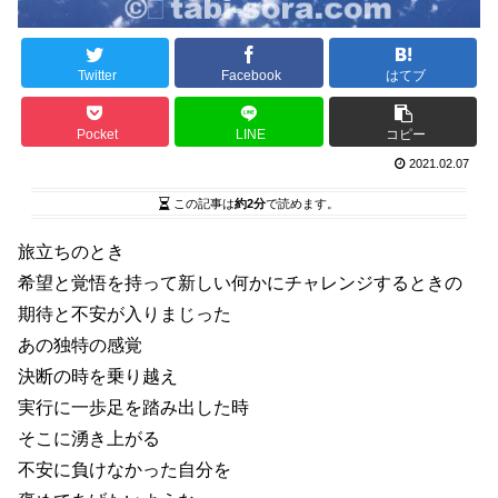
Twitter
Facebook
はてブ
Pocket
LINE
コピー
2021.02.07
この記事は
約2分
で読めます。
旅立ちのとき
希望と覚悟を持って新しい何かにチャレンジするときの
期待と不安が入りまじった
あの独特の感覚
決断の時を乗り越え
実行に一歩足を踏み出した時
そこに湧き上がる
不安に負けなかった自分を